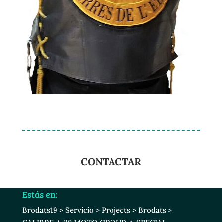
CONTACTAR
Estás en:
Brodats19
>
Servicio
>
Projects
>
Brodats
>