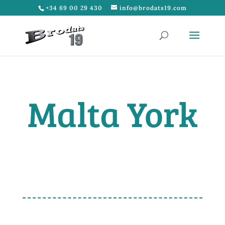
+34 69 00 29 430
info@brodats19.com
Malta York