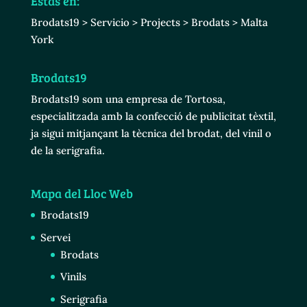
Estás en:
Brodats19
>
Servicio
>
Projects
>
Brodats
>
Malta
York
Brodats19
Brodats19 som una empresa de Tortosa,
especialitzada amb la confecció de publicitat tèxtil,
ja sigui mitjançant la tècnica del brodat, del vinil o
de la serigrafia.
Mapa del Lloc Web
Brodats19
Servei
Brodats
Vinils
Serigrafia